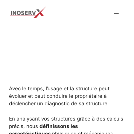
Aller
au
MENU
DIAGNOSTIQUE
contenu
ET CALCULS DE
STRUCTURES
MÉTALLIQUES
Avec le temps, l’usage et la structure peut
évoluer et peut conduire le propriétaire à
déclencher un diagnostic de sa structure.
En analysant vos structures grâce à des calculs
précis, nous
définissons les
caractéristiques
physiques et mécaniques